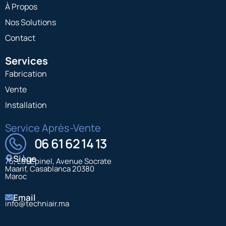
À Propos
Nos Solutions
Contact
Services
Fabrication
Vente
Installation
Service Après-Vente
06 61 62 14 13
Siège
75, Lot Epinel, Avenue Socrate
Maarif, Casablanca 20380
Maroc
Email
info@techniair.ma